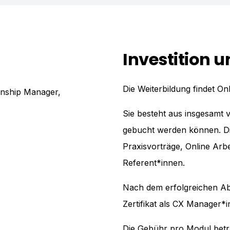
Investition 
Die Weiterbildung findet Onli
onship Manager,
Sie besteht aus insgesamt 
gebucht werden können. Di
Praxisvorträge, Online Ar
Referent*innen.
Nach dem erfolgreichen Abs
Zertifikat als CX Manager*i
Die Gebühr pro Modul beträ