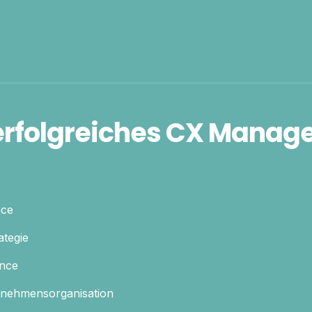
:
erfolgreiches CX Mana
nce
ategie
ence
rnehmensorganisation