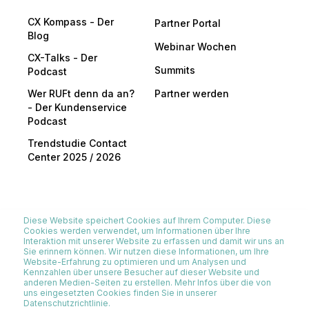
CX Kompass - Der
Partner Portal
Blog
Webinar Wochen
CX-Talks - Der
Summits
Podcast
Wer RUFt denn da an?
Partner werden
- Der Kundenservice
Podcast
Trendstudie Contact
Center 2025 / 2026
Diese Website speichert Cookies auf Ihrem Computer. Diese
Cookies werden verwendet, um Informationen über Ihre
Interaktion mit unserer Website zu erfassen und damit wir uns an
All rights reserved. © 2026 I-CEM Institut für Customer
Sie erinnern können. Wir nutzen diese Informationen, um Ihre
Website-Erfahrung zu optimieren und um Analysen und
Experience Management GmbH & Co KG
Kennzahlen über unsere Besucher auf dieser Website und
anderen Medien-Seiten zu erstellen. Mehr Infos über die von
Impressum
Datenschutzerklärung
uns eingesetzten Cookies finden Sie in unserer
Datenschutzrichtlinie.