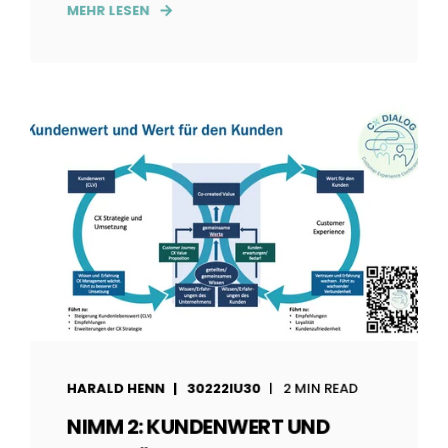
MEHR LESEN
HARALD HENN
30222IU30
2 MIN READ
NIMM 2: KUNDENWERT UND